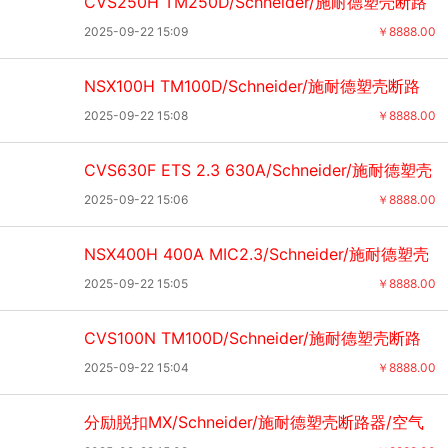
CVS250H TM250D/Schneider/施耐德塑壳断路
器/空气开关
2025-09-22 15:09
￥8888.00
NSX100H TM100D/Schneider/施耐德塑壳断路
器/空气开关
2025-09-22 15:08
￥8888.00
CVS630F ETS 2.3 630A/Schneider/施耐德塑壳
断路器
2025-09-22 15:06
￥8888.00
NSX400H 400A MIC2.3/Schneider/施耐德塑壳
断路器
2025-09-22 15:05
￥8888.00
CVS100N TM100D/Schneider/施耐德塑壳断路
器/空气开关
2025-09-22 15:04
￥8888.00
分励脱扣MX/Schneider/施耐德塑壳断路器/空气