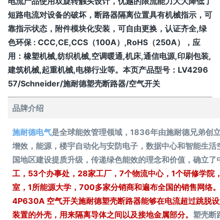
电流产品使用双旋转触头设计，优越的限流能力大大降低了
短路电流对设备的破坏，断路器隔离位置具有机械指示，可
靠指示状态，附件模块化安装，可自由更换，认证齐全,绿
色环保 : CCC,CE,CCS（100A）,RoHS（250A），应
用：橡塑机械,纺织机械,空调暖通,机床,通信电源,印刷包装,
建筑机械,起重机械,电梯行业等。本页产品型号：
LV4296
57/Schneider/施耐德塑壳断路器/空气开关
品牌介绍
施耐德电气
是全球能效管理领域，1836年由施耐德兄弟创
增效，能源，楼宇自动化与安防电子，数据中心和智能生活空
国地区建设提质升级，传递绿色能效的理念和价值，确立了
工，53个办事处，28家工厂，7个物流中心，1个研修学院
室，1所能源大学，700多家分销商和遍布全国的销售网络。施耐德
4P630A 空气开关
施耐德
塑壳断路器能够在电流超过跳脱设
装置的外壳，用来隔离导体之间以及接地金属部分。
塑壳断