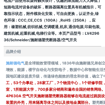
电流产品使用双旋转触头设计，优越的限流能力大大降低了
短路电流对设备的破坏，断路器隔离位置具有机械指示，可
靠指示状态，附件模块化安装，可自由更换，认证齐全,绿
色环保 : CCC,CE,CCS（100A）,RoHS（250A），应
用：橡塑机械,纺织机械,空调暖通,机床,通信电源,印刷包装,
建筑机械,起重机械,电梯行业等。本页产品型号：
LV4296
36/Schneider/施耐德塑壳断路器/空气开关
品牌介绍
施耐德电气
是全球能效管理领域，1836年由施耐德兄弟创
增效，能源，楼宇自动化与安防电子，数据中心和智能生活空
国地区建设提质升级，传递绿色能效的理念和价值，确立了
工，53个办事处，28家工厂，7个物流中心，1个研修学院
室，1所能源大学，700多家分销商和遍布全国的销售网络。施耐德
4P630A 空气开关
施耐德
塑壳断路器能够在电流超过跳脱设
装置的外壳，用来隔离导体之间以及接地金属部分。
塑壳断